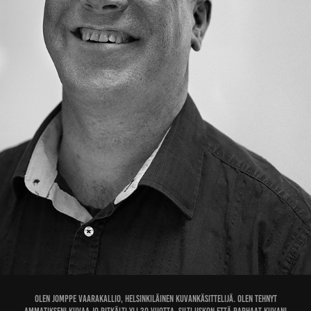
Olen Jomppe Vaarakallio, helsinkiläinen kuvankäsittelijä. Olen tehnyt