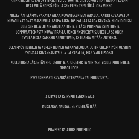
ammatikseni kuvaa jo pitkälti yli 30 vuotta. Silti uskon että parhaat kuvani
ovat vielä edessäpäin ja sen eteen teen töitä joka viikko.
Mielestäni elämme parasta aikaa kuvantekemisen saralla, kaikki kuvaavat ja
kuvatulvat ovat massiivisia, senpä takia jos haluaa saada kuvansa huomioiduksi
tulee sen olla jotain ainutlaatuista että se pomppaa esiin tuosta
loppumattomasta kuvavirrasta. Uskon yksinkertaisuuteen ja se onkin
tyylilajeista kaikkein armottomin, se ei anna mitään anteeksi.
Olen myös henkeen ja vereen ikuinen jalkapalloilija, joten unelmatyöni olisikin
yhdistää kuvankäsittely ja jalkapallo, ihan vain tiedoksi.
koulutuksia järjestän Photoshop ja AI ohjelmista niin yksityisille kuin isoille
firmoillekin.
Kysy rohkeasti kuvankäsittelyapua tai koulutusta.
Ja sitten se kaikkein tärkein asia:
Muistakaa nauraa, se pidentää ikää.
Powered by
Adobe Portfolio